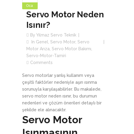
Oca
Servo Motor Neden
Isınır?
By
Yılmaz Servo Teknik
In
Genel
,
Servo Motor
,
Servo
Motor Arıza
,
Servo Motor Bakımı
,
Servo-Motor-Tamiri
Comments
Servo motorlar yanlış kullanım veya
çeşitli faktörler nedeniyle aşırı ısınma
sorunuyla karşılaşabilirler. Bu makalede,
servo motor neden ısınır, bu durumun
nedenleri ve çözüm önerileri detaylı bir
şekilde ele alınacaktır.
Servo Motor
Isınmasının