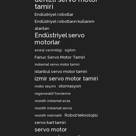
tamiri
Endüstriyel robotlar
Endüstriyel robotların kullanım
alanları
Endüstriyel servo
motorlar
enerji verimliliği
eğitim
Fanuc Servo Motor Tamiri
indramat servo motor tamiri
istanbul servo motor tamiri
izmir servo motor tamiri
otomasyon
motor seçimi
regeneratif frenleme
rexroth indramat arıza
rexroth indramat servis
Robot teknolojisi
rexroth indrmath
servo kart tamiri
servo motor